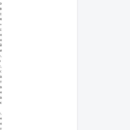
э
в
с
я
»
с
н
н
й
и
,
р
,
:
а
т
а
н
а
х
э
,
н
н
т