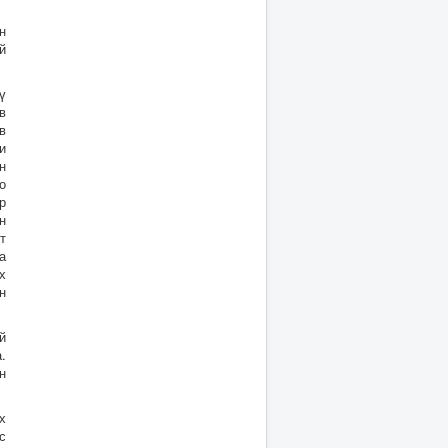
х
н
й
ү
в
в
и
н
о
р
н
т
а
х
н
й
.
н
х
с