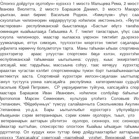
«Олоҥхо дойдутун оҕотобун» күрэххэ 1 миэстэ Мальцева Рема, 2 миэст
Иванова Виолетта, 2 миэстэ Барашков Даниил, 3 миэстэ Макаро
Арылхан, анал бириис Васильев Родион. «Көмүлүөк» үһүс саа
оскуолатын чилиэннэрин көрдөрүүтүгэр нэһилиэк иистэнньэҥэ, «Якути
мастеровая» республиканскай быыстапкаҕа «Бастыҥ өбүгэ таҥаһа
номинация кыайыылааҕа Габышева А. Г. тикпит таҥастарын, үһүс саа
оскуола чилиэннэрэ, маастар кылааска үөрэнэн тиктибит дьэрэкээ
суумкаларын, өттүк симэҕин, түүлээхтэн киэргэтэн тикпит саҕалары
дефилета көрөөччү болҕомтотун тарта. Маны таһынан ыһыах спортивна
күрэхтэригэр араас улуустан спортсмен бөҕө кэлэн, күрэхтэһи
республиканскай таһымнаах ыытылынна: сүүрүү, кыыс эккирэтиитэ
хапсаҕай, мас тардыһыы, массыына соһуу, таас көтөҕүү күрэхтэ
ыраахтан чугастан кэлбит спортсменнары түмэн бэрт тыҥааһыннаахтык
көхтөөхтүк ааста. Спортивнай күрэхтэри иилээн-саҕалаан ыыттылар
Көҥүл тустууга уонна хапсаҕайга республика категориялаах судьуй
Васильев Юрий Петрович, СР үөрэҕириитин туйгуна, хапсаҕайга спор
маастара Барашков Иван Иванович, нэһилиэк солбуйар баһылыг
Протопопов Марсен Семенович, культура үлэһитэ Соловьев Ио
Степанович, “Өйдөбүнньүк” түмсүү салайааччыта Сокольникова Акулин
Степановна уо.д.а. Бары ыытыллыбыт күрэхтэргэ үбүлүөйдээ
ыһыаҕынан сэрии ветераннарын, сэрии кэмин оҕолорун, тыыл, үл
ветераннарын ааттарын үйэтитэн оҕолоро, сиэннэрэ, хос сиэннэрэ
аймахтар кыттыһан, спонсорство олохтоон Кыайыы ыһыаҕын таһымы
үрдэттилэр. Ол курдук киэн туттар биир дойдулаахтарбыт ааттарына
күрэххэ “Хапсаҕайга” советскай –партийнай үлэһит, Верховнай Сове