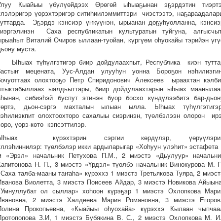
Улуу Кыайыы үбүлүөйдээх Өрөгөй ыһыаҕынан эҕэрдэтин тиэртэ
үлэлэригэр үөрэхтэригэр ситиһиилэммиттэри чиэстээтэ, наҕараадалар
туттарда. Эҕэрдэ кэнсиэр үҥкүүнэн, ырыанан доҕуһуолланна, кэнсиэ
киэргэлинэн Саха республикатын культуратын туйгуна, алгысчыт
ырыаһыт Виталий Очиров ыллаан-туойан, күргүөм оһуокайы тэрийэн үгү
дьону муста.
Ыһыах түһүлгэтигэр биир дойдулаахпыт, Республика киэн тутта
бастыҥ мецената, Уус-Алдан улууһун уонна Бороҕон нэһилиэги
бочуоттаах олохтооҕо Петр Спиридонович Алексеев ыраахтан кэлби
ытыктабыллаах ыалдьыттары, биир дойдулаахтарын ыһыах маанылаа
аһынан, сибиэһэй буспут этинэн буор босхо күндүлээбитэ бар-дьон
үөртэ, дьон-сэргэ махталын ылыан ылла. Ыһыах түһүлгэтигэр
нэһилиэкпит олохтоохторо сахалыы сиэринэн, түөлбэлээн олорон ирэ
хоро, үөрэ-көтө кэпсэттилэр.
Ыһыах күрэхтэрин сэргии көрдүлэр, үөрүүлэри
үллэһиннилэр: түөлбэлэр икки ардыларыгар «Хоһуун үлэһит» эстафета 
м «Эрэл» начальник Петухова П.М., 2 миэстэ «Дьулуур» начальни
Капитонова Н. П., 3 миэстэ «Үрдэл» түөлбэ начальник Винокурова М. П
«Саха талба-мааны таҥаһа» күрэххэ 1 миэстэ Третьякова Туяра, 2 миэст
Иванова Виолетта, 3 миэстэ Поисеев Айдар, 3 миэстэ Новикова Айыына
«Умнуллубат ол сыллар» хоһоон күрэҕэр 1 миэстэ Охлопкова Мари
Ивановна, 2 миэстэ Халдеева Мария Романовна, 3 миэстэ Егоров
Полина Прокопьевна, «Кыайыы оһуохайа» күрэххэ Кылаан чыпчаа
Протопопова З.И, 1 миэстэ Бубякина В. С., 2 миэстэ Охлопкова М. И