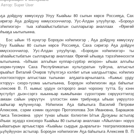
Автор:
Super User
Аҕа дойдуну көмүскүүр Улуу Кыайыы 80 сылын көрсө Россияҕа, Сах
сиригэр Аҕа дойдуну көмүскээччилэр, Уус-Алдан улууһугар, «Бороҕо
нэһилиэгэр» тыа хаһаайыстыбатын сылларыгар аналлаах «Өрөгөй
ыһыаҕа ыытылынна.
Бэс ыйын 15 күнүгэр Бороҕон нэһилиэгэр , Аҕа дойдуну көмүскүү
Улуу Кыайыы 80 сылын көрсө Россияҕа, Саха сиригэр Аҕа дойдун
көмүскээччилэр, Уус-Алдан улууһугар, «Бороҕон нэһилиэгэр» ты
хаһаайыстыбатын сылларыгар аналлаах Өрөгөй ыһыаҕа тэрээһиннээхти
ыытылынна. «Ыһыах алгыһын куппар-сүрбэр иҥэрэн» ыһыах алгыһы
сиэрин-туомун Саха Республикатын культуратын туйгуна, алгысчыт
ырыаһыт Виталий Очиров түһүлгэҕэ кэлбит ытык ыалдьыттары, нэһилиэ
олохтоохторун алгыстаах тылынан алҕаата-арчылаата. «Кымыс үрдү
охторуу» сиэрэ-туома ыытылынна, Бороҕон нэһилиэгин аҕа баһылыг
Алексеев В. П. кымыс үрдүн охторорго анал чороону тутта. Бу кэнн
мустубут дьон-сэргэ кыынньар кымыһынан сүрэхтэрин сөрүүкэттилэр
самаан сайын үөрүүтүн үллэстэн киин трибунаҕа ыһыах үөрүүлээ
чааһыгар муһуннулар. Нэһилиэк Аҕа баһылыга Василий Петрови
Алексеев, сэрии кэмин оҕолоро Протопопова Зоя Ивановна, Барашков
Раиса Тихоновна үрүҥ тунах ыһыах бэлиэтин Ытык Дуоҕаны астылар
Ыһыах эҕэрдэ кэнсиэрэ Кыайыы 80 сылыгар аналлаах «Айыллан» норуо
тыйаатырын артыыстара «Кыайыы сырдык дьаралыга» театрализованна
дьүһүйүүнэн астылар. Бороҕон нэһилиэгин Аҕа баһылыга Алексеев В. П