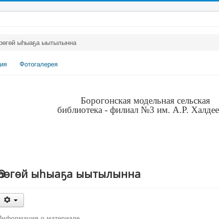
рөгөй ыһыаҕа ыытылынна
ия
Фотогалерея
Борогонская модельная сельская
библиотека - филиал №3 им. А.Р. Халде
Өрөгөй ыһыаҕа ыытылынна
Информация о материале