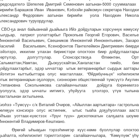
председателэ Шепелев Дмитрий Семенович аатынан-5000 сууммалаа
бирииһи Барашков Иван Иванович, Кэбээйи райкомун секретара Находки
Александр Федорович аатынан бирииһи уола Находкин Никола
Александрович туруордулар.
СВО-ҕа анал байыаннай дьайыыга Ийэ дойдуларын хорсуннук көмүскү
сылдьар, патриот уолаттарбыт Прокопьев Георгий Егорович, Василье
Иннокентий Васильевич, Свешников Иннокентий Иннокентьевич, Захаро
Василий Васильевич, Ксенофонтов Пантелеймон Дмитриевич биирди
бэйэлэрэ, иккилии улахан бириистэри олохтоон биир дойдулаахтары
үөртүлэр, долгуттулар. Спонсорствоҕа Өлөөнтөн, Орт
Халыматтан,Намтан, Дьокуускайтан,Хаҥаластан тиийэ, бии
дойдулаахтарбыт, эдэр ыччаттар ытык ветераннарбыт сырдык ааттары
үйэтитэн кыттыбыттара олус махталлаах. “Өйдөбүнньүк” нэһилиэкпи
ытык ветераннарын оҕолорун, сиэннэрин общественнай түмсүүтэ Акулин
Степановна Сокольникова салайааччылаах дойдуга бэриниилээ
буолууга, эдэр ыччаты иитиигэ, уһуйууга үлэлэрэ, үтүө тылына
махталынан ахтылынна.
Киэһээ «Түмсүү» с/к Виталий Очиров, «Айыллан аартыктара» гастрольна
бөлөҕүн кэнсиэрэ олус истиҥник, ытыс тыаһа доҕуһуоллаах ааста
Ыһыах уоттаах-күөстээх «Үрүҥ түүн» дискотекатын салҕаата шоуме
Иннокентий Владимиров-Кештиано.
Өрөгөй ыһыаҕын тэрээһинигэр күүс-көмө буоллулар олохтоо
дьаһалта, нэһилиэкпит тэрилтэлэрин салайааччылара, “Көмүлүөк” үһү