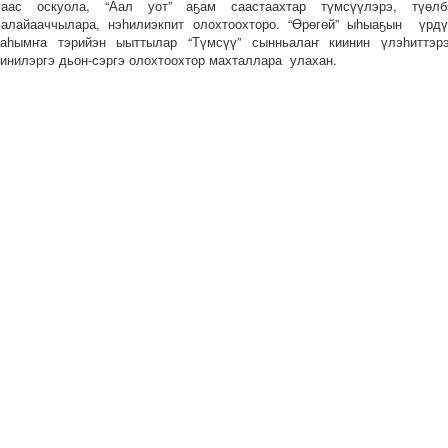
саас оскуола, “Аал уот” аҕам саастаахтар түмсүүлэрэ, түөлб
салайааччылара, нэһилиэкпит олохтоохторо. “Өрөгөй” ыһыаҕын үрдү
таһымҥа тэрийэн ыыттылар “Түмсүү” сынньалаҥ киинин үлэһиттэрэ
кинилэргэ дьон-сэргэ олохтоохтор махталлара улахан.