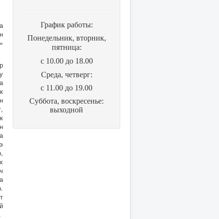
а
График работы:
н
Понедельник, вторник,
»
пятница:
с 10.00 до 18.00
р
у
Cреда, четверг:
а
с 11.00 до 19.00
к
н
Суббота, воскресенье:
,
выходной
к
н
а
э
,
х
ч
а
.
т
й
.