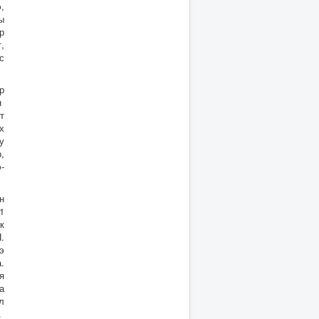
,
ы
р
,
с
р
н
т
х
у
,
-
н
1
к
.
э
.
я
а
л
.