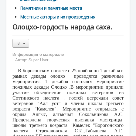
Памятники и памятные места
Местные авторы и их произведения
Олоцхо-гордость народа саха.
Информация о материале
Автор:
Super User
В Борогонском наслеге с 25 ноября по 1 декабря в
рамках декады олоцхо проводятся различные
мероприятия. 1 декабря состоялся мероприятие
пожилых декады Олоцхо .В мероприятии приняли
участие объединение пожилых ветеранов из
Соттинского наслега , гостей встречали совет
ветеранов "Аал уот" и члены школы третьего
возраста "Камелек". Мероприятие открылась с
обряда Алгыс, алгысчыт Сокольникова А.С.
Представлена творческая выставка мастерицы
школы третьего возраста "Камелек "Борогонского
наслега Стрекаловская С.И.,Габышева А.Г.,