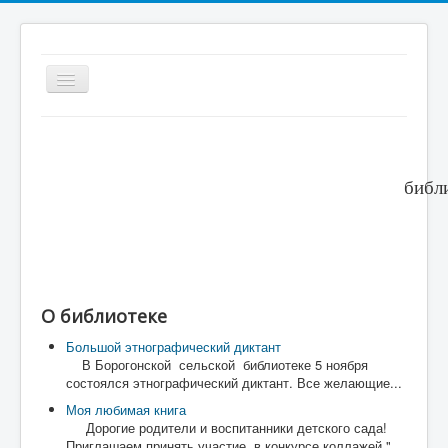
Включить/
выключить
навигацию
Новости-главная страница
Олоцхо-гордость народа саха.
библи
Новости
Краеведческая информация
Фотогалерея
О библиотеке
Большой этнографический диктант
В Борогонской сельской библиотеке 5 ноября
состоялся этнографический диктант. Все желающие...
Моя любимая книга
Дорогие родители и воспитанники детского сада!
Приглашаем принять участие в конкурсе коллажей "