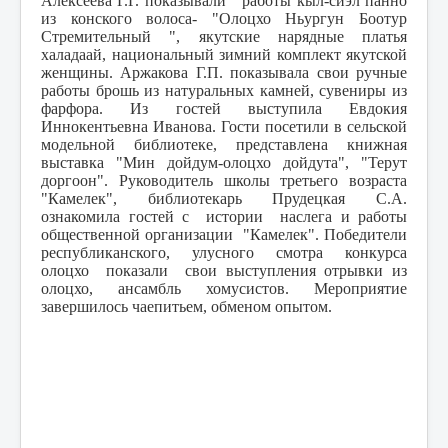
Алексеева Г.Г. показывали работы кыл-сиэл панно
из конского волоса- "Олоцхо Ньургун Боотур
Стремительный ", якутские нарядные платья
халадаай, национальный зимний комплект якутской
женщины. Аржакова Г.П. показывала свои ручные
работы брошь из натуральных камней, сувениры из
фарфора. Из гостей выступила Евдокия
Иннокентьевна Иванова. Гости посетили в сельской
модельной библиотеке, представлена книжная
выставка "Мин дойдум-олоцхо дойдута", "Терут
доргоон". Руководитель школы третьего возраста
"Камелек", библиотекарь Прудецкая С.А.
ознакомила гостей с истории наслега и работы
общественной организации "Камелек". Победители
республиканского, улусного смотра конкурса
олоцхо показали свои выступления отрывки из
олоцхо, ансамбль хомусистов. Мероприятие
завершилось чаепитьем, обменом опытом.